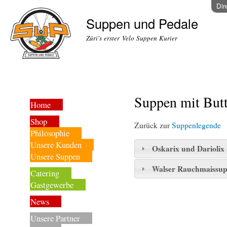
Dir
Suppen und Pedale
Züri's erster Velo Suppen Kurier
Suppen mit Butt
Home
Shop
Zurück zur
Suppenlegende
Philosophie
Unsere Kunden
Oskarix und Dariolix
Unsere Suppen
Walser Rauchmaissu
Catering
Gastgewerbe
News
Unsere Partner