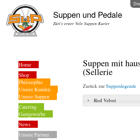
Dir
Suppen und Pedale
Züri's erster Velo Suppen Kurier
Suppen mit hau
Home
(Sellerie
Shop
Philosophie
Zurück zur
Suppenlegende
Unsere Kunden
Unsere Suppen
Red Velvet
Catering
Gastgewerbe
News
Unsere Partner