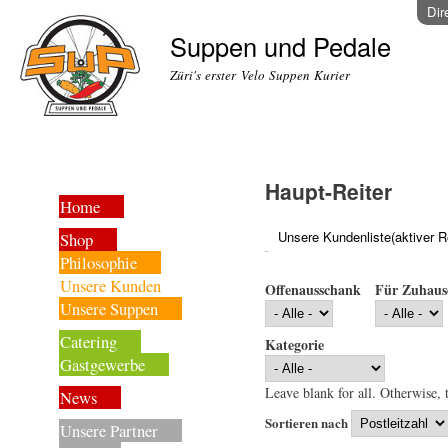
Dir
Suppen und Pedale
Züri's erster Velo Suppen Kurier
Haupt-Reiter
Home
Unsere Kundenliste
(aktiver R
Shop
Philosophie
Unsere Kunden
Offenausschank
Für Zuhaus
Unsere Suppen
Catering
Kategorie
Gastgewerbe
Leave blank for all. Otherwise, t
News
Sortieren nach
Unsere Partner