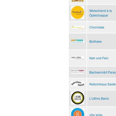
Welschland à la
Öpfelchaspar
Chornlade
Biotheke
Nah und Fein
Bachsermärt Parad
Reformhaus Seefe
L'ultimo Bacio
Vita Volta