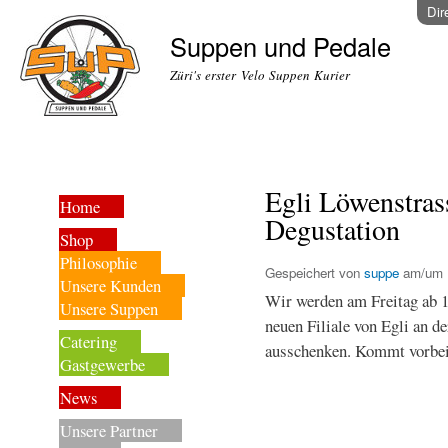
Dir
Suppen und Pedale
Züri's erster Velo Suppen Kurier
Egli Löwenstras
Home
Degustation
Shop
Philosophie
Gespeichert von
suppe
am/um
Unsere Kunden
Wir werden am Freitag ab 1
Unsere Suppen
neuen Filiale von Egli an d
Catering
ausschenken. Kommt vorbei 
Gastgewerbe
News
Unsere Partner