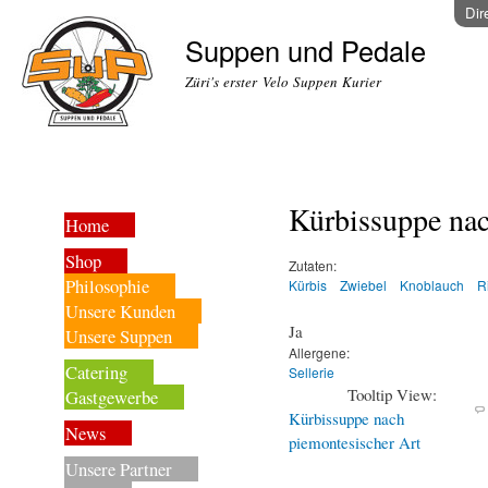
Dir
Suppen und Pedale
Züri's erster Velo Suppen Kurier
Kürbissuppe nac
Home
Shop
Zutaten:
Philosophie
Kürbis
Zwiebel
Knoblauch
R
Unsere Kunden
Ja
Unsere Suppen
Allergene:
Catering
Sellerie
Tooltip View:
Gastgewerbe
Kürbissuppe nach
News
piemontesischer Art
Unsere Partner