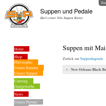
Dir
Suppen und Pedale
Züri's erster Velo Suppen Kurier
Suppen mit Mai
Home
Shop
Zurück zur
Suppenlegende
Philosophie
Unsere Kunden
New Orleans Black Be
Unsere Suppen
Catering
Gastgewerbe
News
Unsere Partner