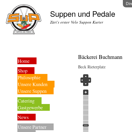
Dir
Suppen und Pedale
Züri's erster Velo Suppen Kurier
Bäckerei Buchmann
Home
Beck Rieterplatz
Shop
Philosophie
Unsere Kunden
Unsere Suppen
Catering
Gastgewerbe
News
Unsere Partner