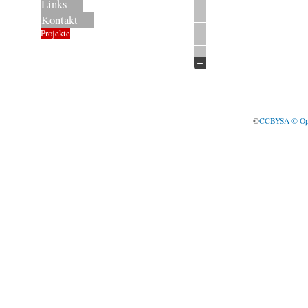
Links
Kontakt
Projekte
©
CCBYSA
© Op