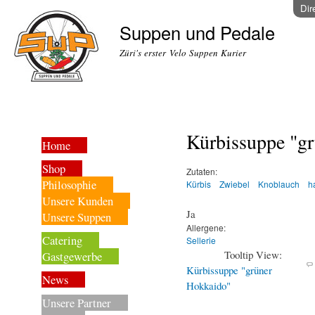
Dir
Suppen und Pedale
Züri's erster Velo Suppen Kurier
Kürbissuppe "g
Home
Shop
Zutaten:
Philosophie
Kürbis
Zwiebel
Knoblauch
h
Unsere Kunden
Ja
Unsere Suppen
Allergene:
Catering
Sellerie
Tooltip View:
Gastgewerbe
Kürbissuppe "grüner
News
Hokkaido"
Unsere Partner