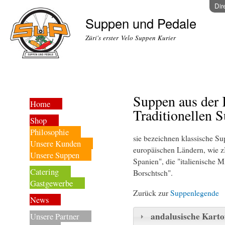
Dir
Suppen und Pedale
Züri's erster Velo Suppen Kurier
Suppen aus der 
Home
Traditionellen 
Shop
Philosophie
sie bezeichnen klassische S
Unsere Kunden
europäischen Ländern, wie zB
Unsere Suppen
Spanien", die "italienische M
Catering
Borschtsch".
Gastgewerbe
Zurück zur
Suppenlegende
News
andalusische Karto
Unsere Partner