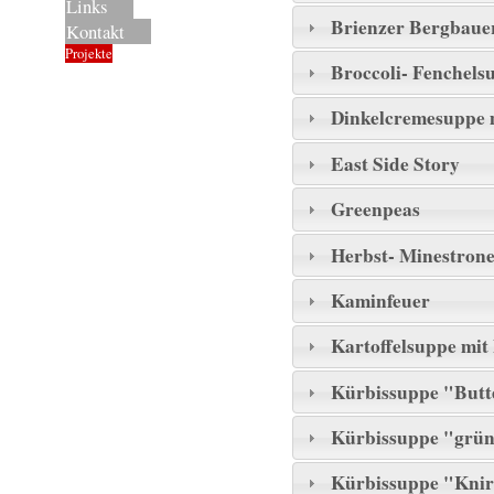
Links
Brienzer Bergbaue
Kontakt
Projekte
Broccoli- Fenchels
Dinkelcremesuppe m
East Side Story
Greenpeas
Herbst- Minestron
Kaminfeuer
Kartoffelsuppe mit
Kürbissuppe "Butt
Kürbissuppe "grü
Kürbissuppe "Kni