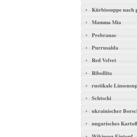
Kürbissuppe nach p
Mamma Mia
Prebranac
Purrusalda
Red Velvet
Ribollita
rustikale Linsensu
Schtschi
ukrainischer Borsc
ungarisches Kartof
Wikinger Eintopf