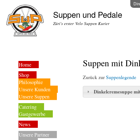
Dir
Suppen und Pedale
Züri's erster Velo Suppen Kurier
Suppen mit Din
Home
Shop
Zurück zur
Suppenlegende
Philosophie
Unsere Kunden
Dinkelcremesuppe mit
Unsere Suppen
Catering
Gastgewerbe
News
Unsere Partner