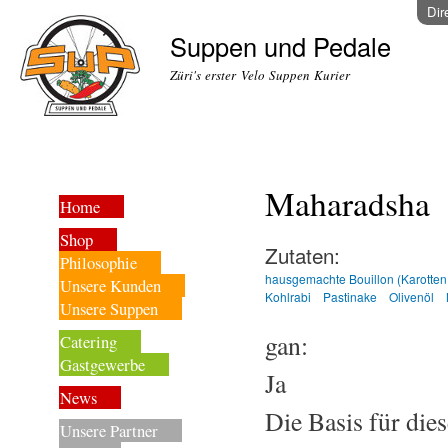
Dir
Suppen und Pedale
Züri's erster Velo Suppen Kurier
Maharadsha
Home
Shop
Zutaten:
Philosophie
hausgemachte Bouillon (Karotten
Unsere Kunden
Kohlrabi
Pastinake
Olivenöl
Unsere Suppen
gan:
Catering
Gastgewerbe
Ja
News
Die Basis für di
Unsere Partner