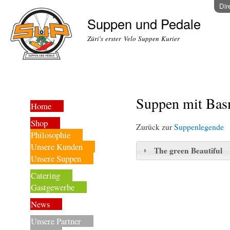
Dir
Suppen und Pedale
Züri's erster Velo Suppen Kurier
Suppen mit Basm
Home
Shop
Zurück zur
Suppenlegende
Philosophie
Unsere Kunden
The green Beautiful
Unsere Suppen
Catering
Gastgewerbe
News
Unsere Partner