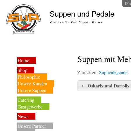
Dir
Suppen und Pedale
Züri's erster Velo Suppen Kurier
Suppen mit Meh
Home
Shop
Zurück zur
Suppenlegende
Philosophie
Unsere Kunden
Oskarix und Dariolix
Unsere Suppen
Catering
Gastgewerbe
News
Unsere Partner