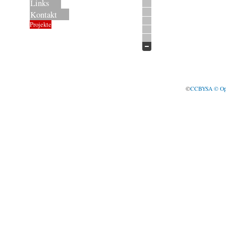
Links
Kontakt
Projekte
©
CCBYSA
© Op