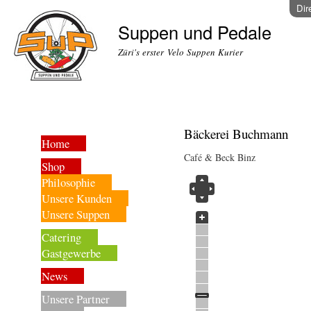
Dir
Suppen und Pedale
Züri's erster Velo Suppen Kurier
Bäckerei Buchmann
Home
Café & Beck Binz
Shop
Philosophie
Unsere Kunden
Unsere Suppen
Catering
Gastgewerbe
News
Unsere Partner