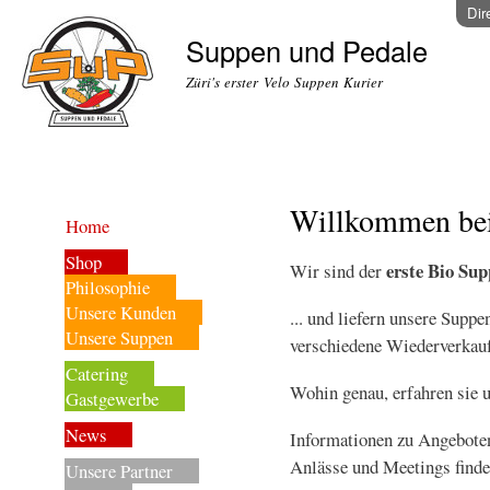
Dir
Suppen und Pedale
Züri's erster Velo Suppen Kurier
Willkommen bei
Home
Shop
erste Bio Sup
Wir sind der
Philosophie
Unsere Kunden
... und liefern unsere Suppe
Unsere Suppen
verschiedene Wiederverkauf
Catering
Wohin genau, erfahren sie 
Gastgewerbe
News
Informationen zu Angebote
Anlässe und Meetings finde
Unsere Partner