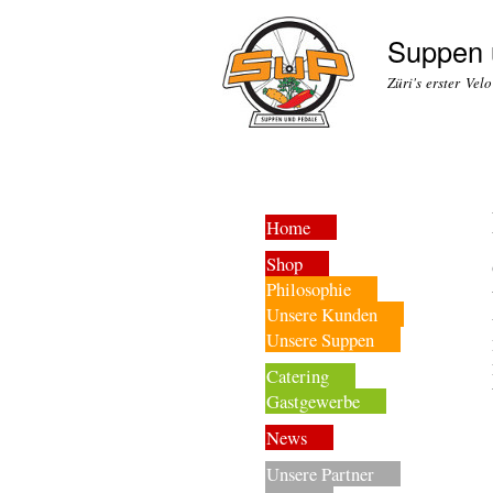
Suppen 
Züri's erster Vel
Home
Shop
Philosophie
Unsere Kunden
Unsere Suppen
Catering
Gastgewerbe
News
Unsere Partner