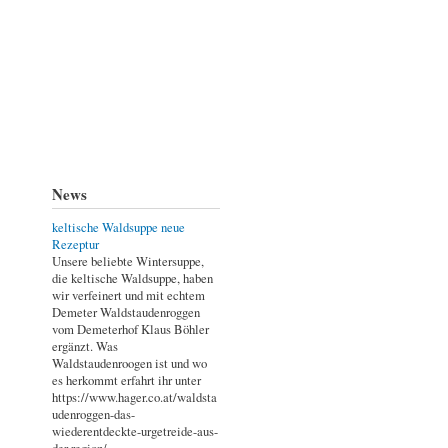
News
keltische Waldsuppe neue
Rezeptur
Unsere beliebte Wintersuppe,
die keltische Waldsuppe, haben
wir verfeinert und mit echtem
Demeter Waldstaudenroggen
vom Demeterhof Klaus Böhler
ergänzt. Was
Waldstaudenroogen ist und wo
es herkommt erfahrt ihr unter
https://www.hager.co.at/waldsta
udenroggen-das-
wiederentdeckte-urgetreide-aus-