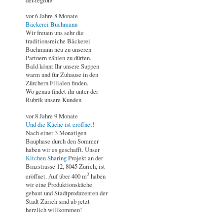
der-region/
vor
6 Jahre 8 Monate
Bäckerei Buchmann
Wir freuen uns sehr die
traditionsreiche Bäckerei
Buchmann neu zu unseren
Partnern zählen zu dürfen.
Bald könnt Ihr unsere Suppen
warm und für Zuhause in den
Zürchern Filialen finden.
Wo genau findet ihr unter der
Rubrik unsere Kunden
vor
8 Jahre 9 Monate
Und die Küche ist eröffnet!
Nach einer 3 Monatigen
Bauphase durch den Sommer
haben wir es geschafft. Unser
Kitchen Sharing
Projekt an der
Binzstrasse 12, 8045 Zürich, ist
2
eröffnet. Auf über 400 m
haben
wir eine Produktionsküche
gebaut und Stadtproduzenten der
Stadt Zürich sind ab jetzt
herzlich willkommen!