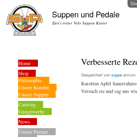
Dir
Suppen und Pedale
Züri's erster Velo Suppen Kurier
Verbesserte Rez
Home
Shop
Gespeichert von
suppe
am/um
Philosophie
Karotten Apfel Sauerrahmsu
Unsere Kunden
Versuch sie und sag uns wie
Unsere Suppen
Catering
Gastgewerbe
News
Unsere Partner