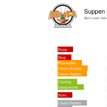
Suppen 
Züri's erster Vel
Home
Shop
Philosophie
Unsere Kunden
Unsere Suppen
Catering
Gastgewerbe
News
Unsere Partner