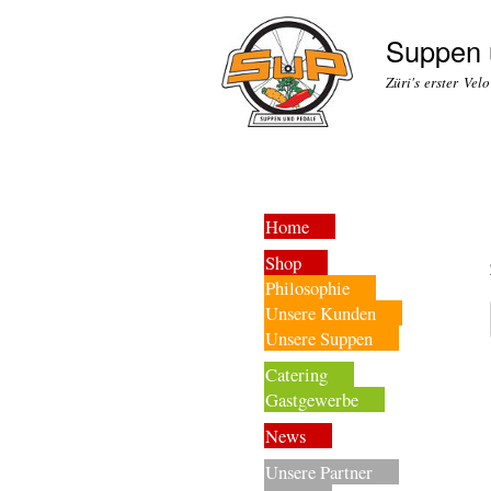
Suppen 
Züri's erster Vel
Home
Shop
Philosophie
Unsere Kunden
Unsere Suppen
Catering
Gastgewerbe
News
Unsere Partner