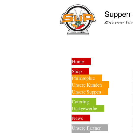
Suppen 
Züri's erster Vel
Home
Shop
Philosophie
Unsere Kunden
Unsere Suppen
Catering
Gastgewerbe
News
Unsere Partner